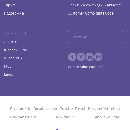
Тарифы
Политика конфиденциальности
Поддержка
Customer Complaints Code
ЗАГРУЗИТЬ
Русский
Android
iPhone & iPad
Windows PC
Mac
©
2026
Viber Media S.à r.l.
Linux
Rakuten Viki
Rakuten Kobo
Rakuten Travel
Rakuten Marketing
Rakuten Insight
Rakuten TV
About Rakuten