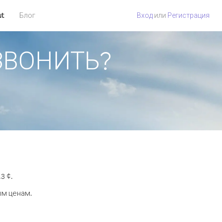
ut
Блог
Вход
или
Регистрация
ОЗВОНИТЬ?
3 ¢.
ым ценам.