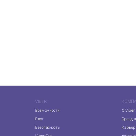
VIBER
КОМП
Возможности
О Viber
Блог
Бренд-
Безопасность
Карьер
Viber Out
Услови