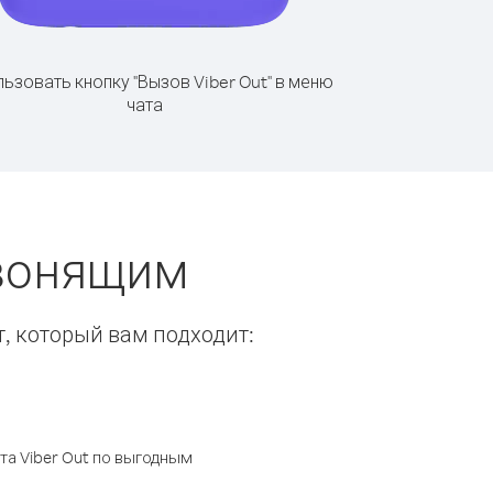
ьзовать кнопку "Вызов Viber Out" в меню
чата
звонящим
т, который вам подходит:
а Viber Out по выгодным