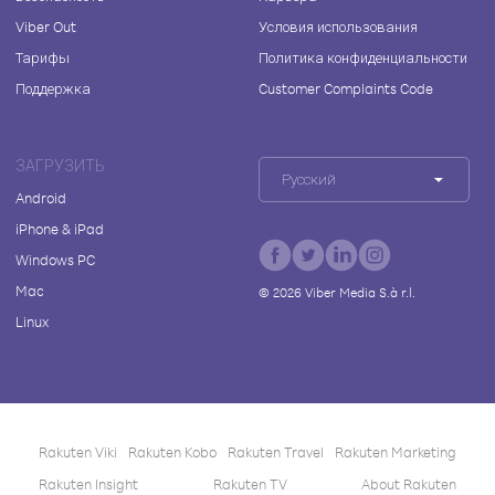
Viber Out
Условия использования
Тарифы
Политика конфиденциальности
Поддержка
Customer Complaints Code
ЗАГРУЗИТЬ
Русский
Android
iPhone & iPad
Windows PC
Mac
©
2026
Viber Media S.à r.l.
Linux
Rakuten Viki
Rakuten Kobo
Rakuten Travel
Rakuten Marketing
Rakuten Insight
Rakuten TV
About Rakuten