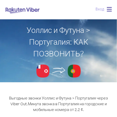
Вход
Togg
navig
Уоллис и Футуна >
Португалия: КАК
ПОЗВОНИТЬ?
Выгодные звонки Уоллис и Футуна > Португалия через
Viber Out.
Минута звонка в Португалия на городские и
мобильные номера от 2.2 ¢.