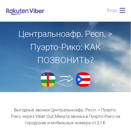
Вход
Togg
navig
Центральноафр. Респ. >
Пуэрто-Рико: КАК
ПОЗВОНИТЬ?
Выгодные звонки Центральноафр. Респ. > Пуэрто-
Рико через Viber Out.
Минута звонка в Пуэрто-Рико на
городские и мобильные номера от 2.1 ¢.