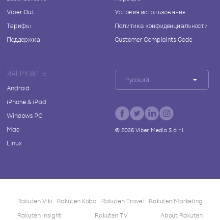
Viber Out
Условия использования
Тарифы
Политика конфиденциальности
Поддержка
Customer Complaints Code
ЗАГРУЗИТЬ
Русский
Android
iPhone & iPad
Windows PC
Mac
©
2026
Viber Media S.à r.l.
Linux
Rakuten Viki
Rakuten Kobo
Rakuten Travel
Rakuten Marketing
Rakuten Insight
Rakuten TV
About Rakuten