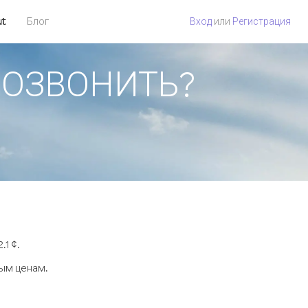
ut
Блог
Вход
или
Регистрация
 ПОЗВОНИТЬ?
1 ¢.
ным ценам.