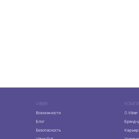
VIBER
КОМП
Возможности
О Viber
Блог
Бренд-
Безопасность
Карьер
Viber Out
Услови