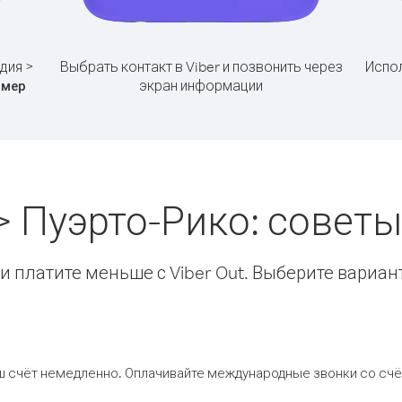
дия >
Выбрать контакт в Viber и позвонить через
Испол
экран информации
омер
> Пуэрто-Рико: совет
 платите меньше с Viber Out. Выберите вариан
ш счёт немедленно. Оплачивайте международные звонки со счёт