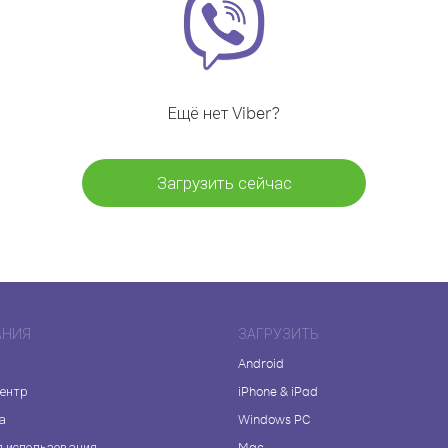
Ещё нет Viber?
Загрузить сейчас
АНИЯ
ЗАГРУЗИТЬ
Android
центр
iPhone & iPad
а
Windows PC
я использования
Mac