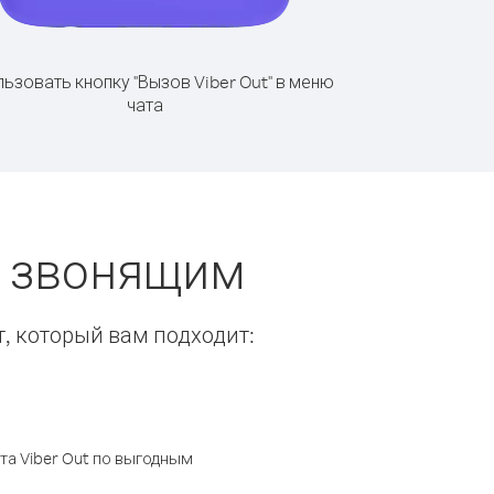
ьзовать кнопку "Вызов Viber Out" в меню
чата
ы звонящим
т, который вам подходит:
а Viber Out по выгодным