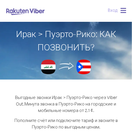
Вход
Togg
navig
Ирак > Пуэрто-Рико: КАК
ПОЗВОНИТЬ?
Выгодные звонки Ирак > Пуэрто-Рико через Viber
Out.
Минута звонка в Пуэрто-Рико на городские и
мобильные номера от 2.1 ¢.
Пополните счёт или подключите тариф и звоните в
Пуэрто-Рико по выгодным ценам.