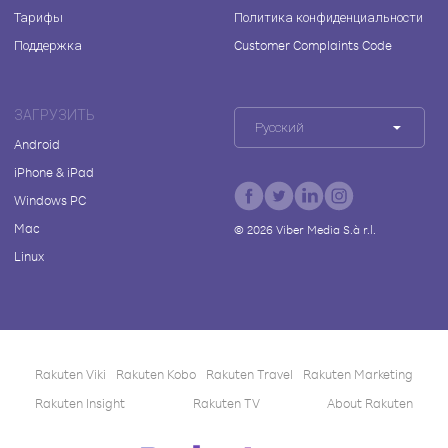
Тарифы
Политика конфиденциальности
Поддержка
Customer Complaints Code
ЗАГРУЗИТЬ
Русский
Android
iPhone & iPad
Windows PC
Mac
©
2026
Viber Media S.à r.l.
Linux
Rakuten Viki
Rakuten Kobo
Rakuten Travel
Rakuten Marketing
Rakuten Insight
Rakuten TV
About Rakuten