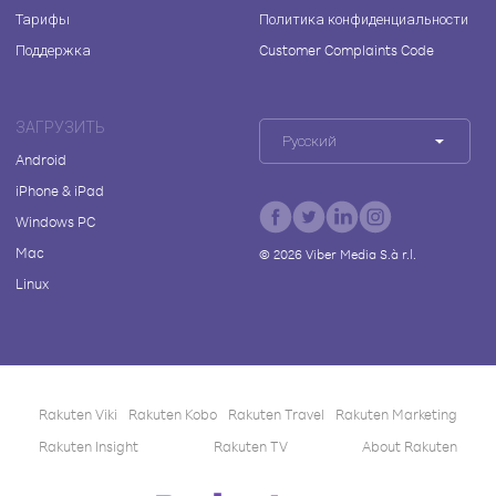
Тарифы
Политика конфиденциальности
Поддержка
Customer Complaints Code
ЗАГРУЗИТЬ
Русский
Android
iPhone & iPad
Windows PC
Mac
©
2026
Viber Media S.à r.l.
Linux
Rakuten Viki
Rakuten Kobo
Rakuten Travel
Rakuten Marketing
Rakuten Insight
Rakuten TV
About Rakuten