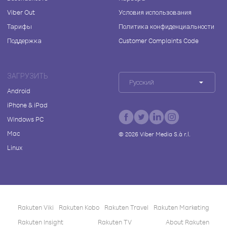
Viber Out
Условия использования
Тарифы
Политика конфиденциальности
Поддержка
Customer Complaints Code
ЗАГРУЗИТЬ
Русский
Android
iPhone & iPad
Windows PC
Mac
©
2026
Viber Media S.à r.l.
Linux
Rakuten Viki
Rakuten Kobo
Rakuten Travel
Rakuten Marketing
Rakuten Insight
Rakuten TV
About Rakuten