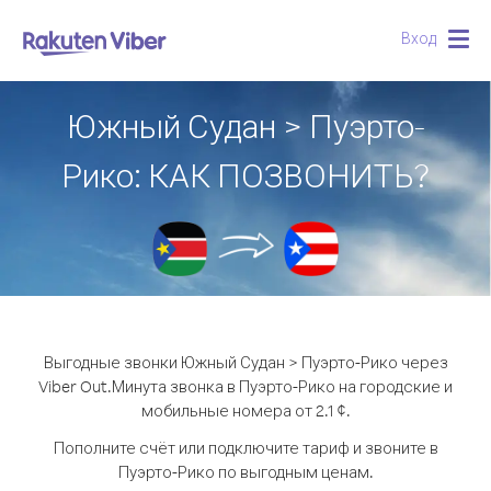
Вход
Togg
navig
Южный Судан > Пуэрто-
Рико: КАК ПОЗВОНИТЬ?
Выгодные звонки Южный Судан > Пуэрто-Рико через
Viber Out.
Минута звонка в Пуэрто-Рико на городские и
мобильные номера от 2.1 ¢.
Пополните счёт или подключите тариф и звоните в
Пуэрто-Рико по выгодным ценам.