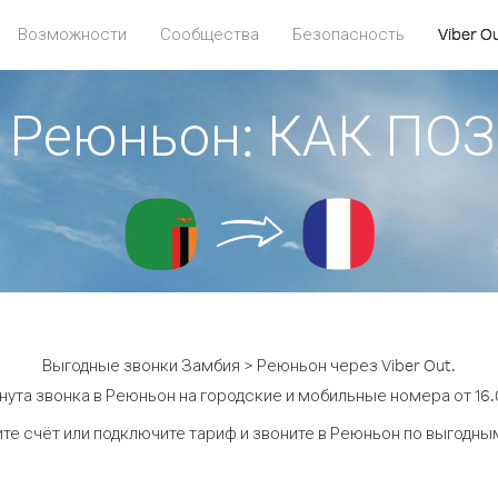
Возможности
Сообщества
Безопасность
Viber O
> Реюньон: КАК ПО
Выгодные звонки Замбия > Реюньон через Viber Out.
нута звонка в Реюньон на городские и мобильные номера от 16.0
те счёт или подключите тариф и звоните в Реюньон по выгодны