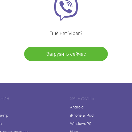
Ещё нет Viber?
Загрузить сейчас
АНИЯ
ЗАГРУЗИТЬ
Android
центр
iPhone & iPad
а
Windows PC
я использования
Mac