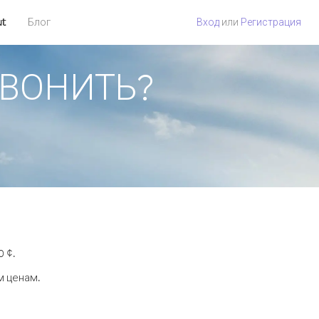
ut
Блог
Вход
или
Регистрация
ЗВОНИТЬ?
 ¢.
м ценам.