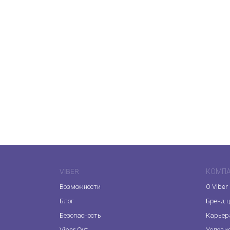
VIBER
КОМП
Возможности
О Viber
Блог
Бренд-
Безопасность
Карьер
Viber Out
Услови