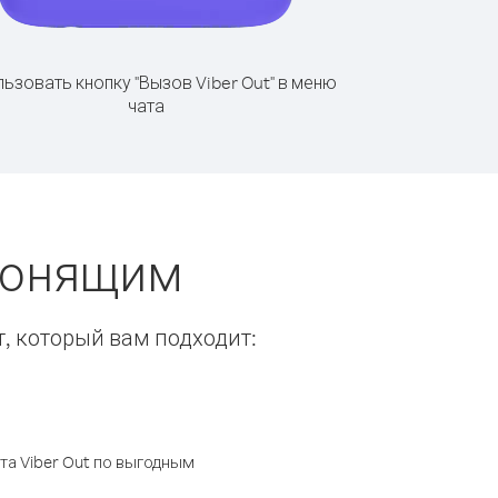
ьзовать кнопку "Вызов Viber Out" в меню
чата
вонящим
т, который вам подходит:
а Viber Out по выгодным