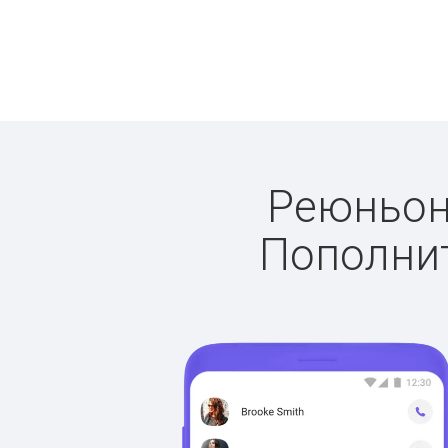
Реюньон:
Пополнит