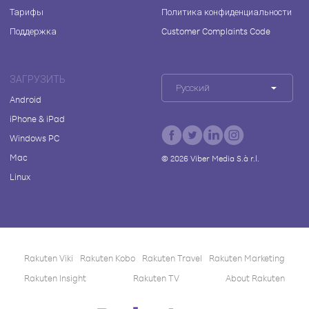
Тарифы
Политика конфиденциальности
Поддержка
Customer Complaints Code
ЗАГРУЗИТЬ
Русский
Android
iPhone & iPad
Windows PC
Mac
©
2026
Viber Media S.à r.l.
Linux
Rakuten Viki
Rakuten Kobo
Rakuten Travel
Rakuten Marketing
Rakuten Insight
Rakuten TV
About Rakuten