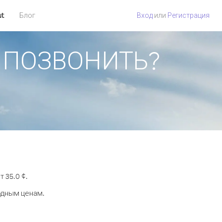
ut
Блог
Вход
или
Регистрация
АК ПОЗВОНИТЬ?
 35.0 ¢.
годным ценам.