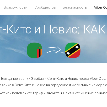
Возможности
Сообщества
Безопасность
Viber O
т-Китс и Невис: К
Выгодные звонки Замбия > Сент-Китс и Невис через Viber Out.
звонка в Сент-Китс и Невис на городские и мобильные номера от
ёт или подключите тариф и звоните в Сент-Китс и Невис по вы