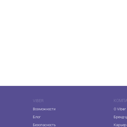
VIBER
КОМП
Возможности
О Viber
Блог
Бренд-
Безопасность
Карьер