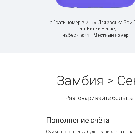
Набрать номер в Viber.
Для звонка Замб
Сент-Китс и Невис,
наберите:
+
+
1
Местный номер
Замбия > Се
Разговаривайте больше и
Пополнение счёта
Сумма пополнения будет зачислена на ва