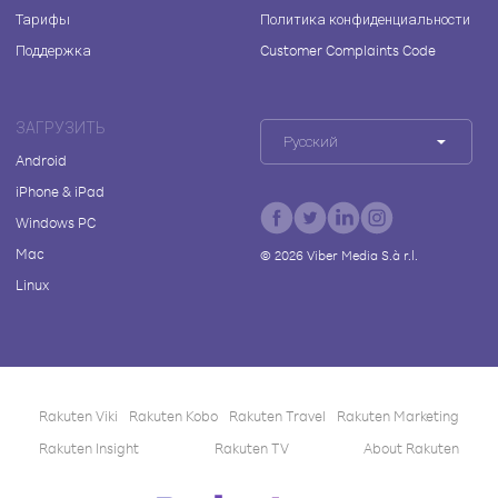
Тарифы
Политика конфиденциальности
Поддержка
Customer Complaints Code
ЗАГРУЗИТЬ
Русский
Android
iPhone & iPad
Windows PC
Mac
©
2026
Viber Media S.à r.l.
Linux
Rakuten Viki
Rakuten Kobo
Rakuten Travel
Rakuten Marketing
Rakuten Insight
Rakuten TV
About Rakuten