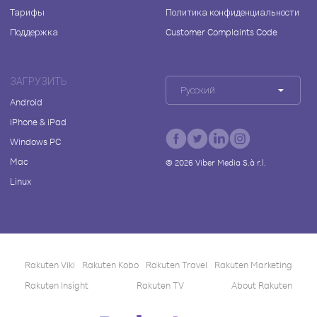
Тарифы
Политика конфиденциальности
Поддержка
Customer Complaints Code
ЗАГРУЗИТЬ
Русский
Android
iPhone & iPad
Windows PC
Mac
©
2026
Viber Media S.à r.l.
Linux
Rakuten Viki
Rakuten Kobo
Rakuten Travel
Rakuten Marketing
Rakuten Insight
Rakuten TV
About Rakuten