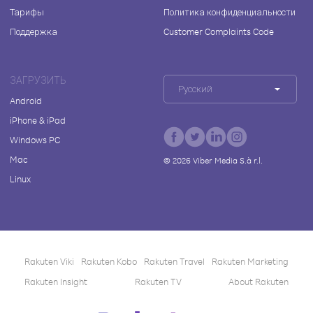
Тарифы
Политика конфиденциальности
Поддержка
Customer Complaints Code
ЗАГРУЗИТЬ
Русский
Android
iPhone & iPad
Windows PC
Mac
©
2026
Viber Media S.à r.l.
Linux
Rakuten Viki
Rakuten Kobo
Rakuten Travel
Rakuten Marketing
Rakuten Insight
Rakuten TV
About Rakuten