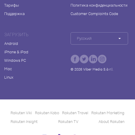
Тарифы
Политика конфиденциальности
Поддержка
Customer Complaints Code
ЗАГРУЗИТЬ
Русский
Android
iPhone & iPad
Windows PC
Mac
©
2026
Viber Media S.à r.l.
Linux
Rakuten Viki
Rakuten Kobo
Rakuten Travel
Rakuten Marketing
Rakuten Insight
Rakuten TV
About Rakuten