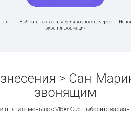
ров
Выбрать контакт в Viber и позвонить через
Испол
экран информации
знесения > Сан-Мари
звонящим
 платите меньше с Viber Out. Выберите вариан