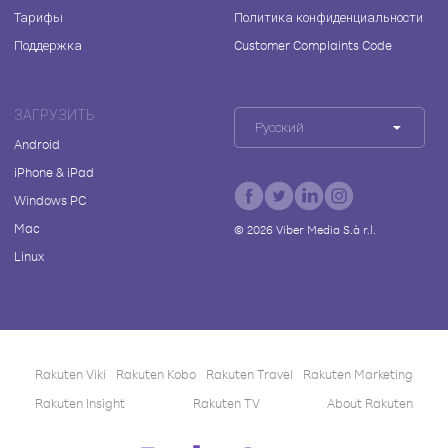
Тарифы
Политика конфиденциальности
Поддержка
Customer Complaints Code
ЗАГРУЗИТЬ
Русский
Android
iPhone & iPad
Windows PC
Mac
©
2026
Viber Media S.à r.l.
Linux
Rakuten Viki
Rakuten Kobo
Rakuten Travel
Rakuten Marketing
Rakuten Insight
Rakuten TV
About Rakuten