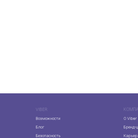
VIBER
КОМП
Возможности
О Viber
Блог
Бренд-
Безопасность
Карьер