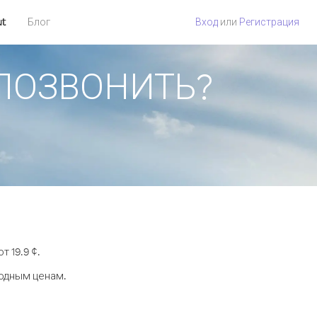
ut
Блог
Вход
или
Регистрация
К ПОЗВОНИТЬ?
 19.9 ¢.
годным ценам.