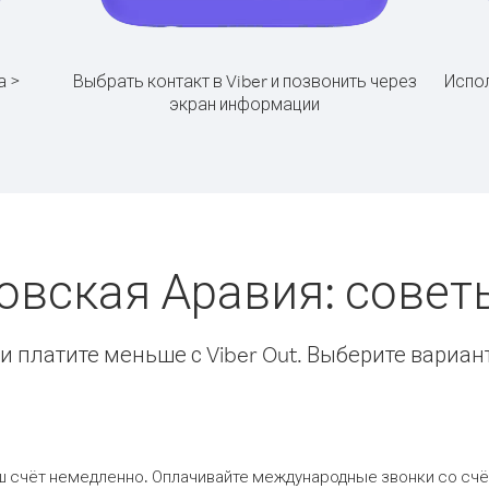
а >
Выбрать контакт в Viber и позвонить через
Испол
экран информации
довская Аравия: сове
 платите меньше с Viber Out. Выберите вариан
ш счёт немедленно. Оплачивайте международные звонки со счёт