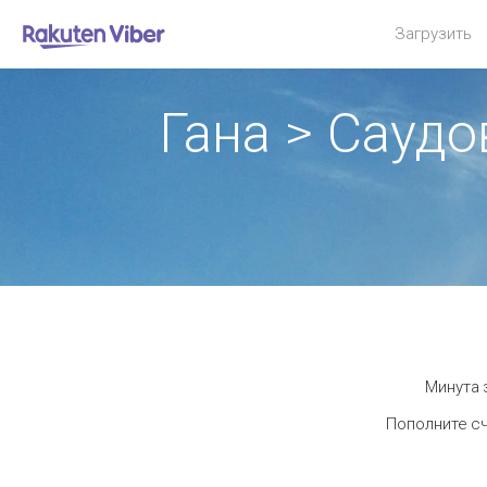
Загрузить
Гана > Сауд
Минута 
Пополните сч