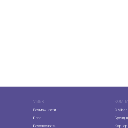
VIBER
КОМП
Возможности
О Viber
Блог
Бренд-
Безопасность
Карьер