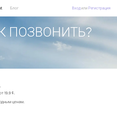
ut
Блог
Вход
или
Регистрация
КАК ПОЗВОНИТЬ?
.
 19.9 ¢.
годным ценам.