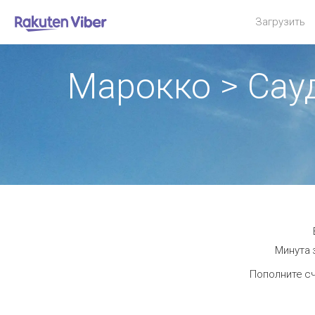
Загрузить
Марокко > Сау
Минута 
Пополните сч