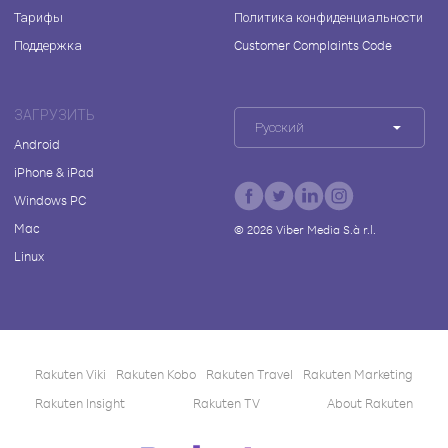
Тарифы
Политика конфиденциальности
Поддержка
Customer Complaints Code
ЗАГРУЗИТЬ
Русский
Android
iPhone & iPad
Windows PC
Mac
©
2026
Viber Media S.à r.l.
Linux
Rakuten Viki
Rakuten Kobo
Rakuten Travel
Rakuten Marketing
Rakuten Insight
Rakuten TV
About Rakuten