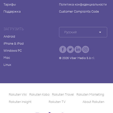
Тарифы
Политика конфиденциальности
Поддержка
Customer Complaints Code
ЗАГРУЗИТЬ
Русский
Android
iPhone & iPad
Windows PC
Mac
©
2026
Viber Media S.à r.l.
Linux
Rakuten Viki
Rakuten Kobo
Rakuten Travel
Rakuten Marketing
Rakuten Insight
Rakuten TV
About Rakuten