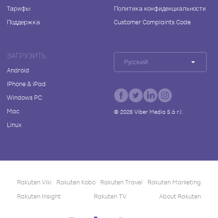
Тарифы
Политика конфиденциальности
Поддержка
Customer Complaints Code
ЗАГРУЗИТЬ
Русский
Android
iPhone & iPad
Windows PC
Mac
©
2026
Viber Media S.à r.l.
Linux
Rakuten Viki
Rakuten Kobo
Rakuten Travel
Rakuten Marketing
Rakuten Insight
Rakuten TV
About Rakuten