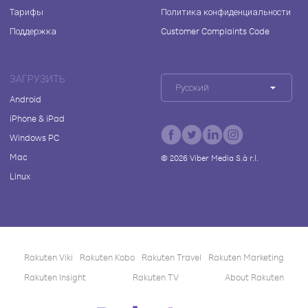
Тарифы
Политика конфиденциальности
Поддержка
Customer Complaints Code
ЗАГРУЗИТЬ
Русский
Android
iPhone & iPad
Windows PC
Mac
©
2026
Viber Media S.à r.l.
Linux
Rakuten Viki
Rakuten Kobo
Rakuten Travel
Rakuten Marketing
Rakuten Insight
Rakuten TV
About Rakuten