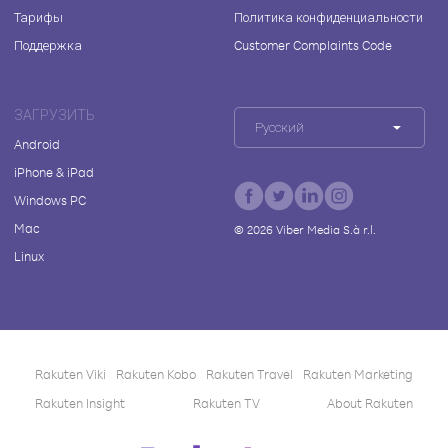
Тарифы
Политика конфиденциальности
Поддержка
Customer Complaints Code
ЗАГРУЗИТЬ
Русский
Android
iPhone & iPad
Windows PC
Mac
©
2026
Viber Media S.à r.l.
Linux
Rakuten Viki
Rakuten Kobo
Rakuten Travel
Rakuten Marketing
Rakuten Insight
Rakuten TV
About Rakuten