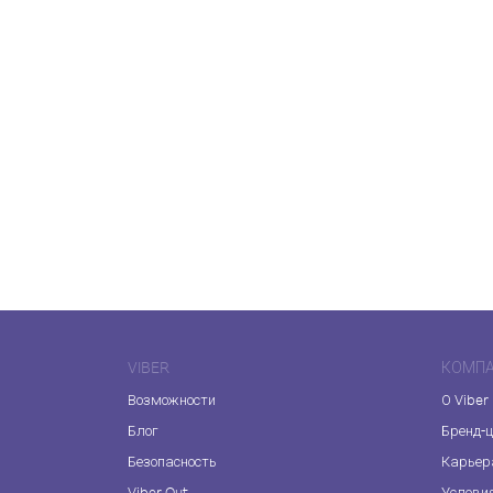
VIBER
КОМП
Возможности
О Viber
Блог
Бренд-
Безопасность
Карьер
Viber Out
Услови