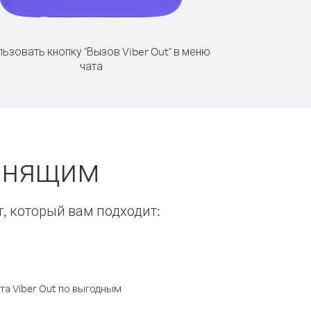
ьзовать кнопку "Вызов Viber Out" в меню
чата
вонящим
т, который вам подходит:
а Viber Out по выгодным