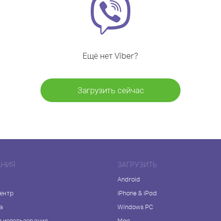
Ещё нет Viber?
Загрузить сейчас
АНИЯ
ЗАГРУЗИТЬ
Android
центр
iPhone & iPad
а
Windows PC
я использования
Mac