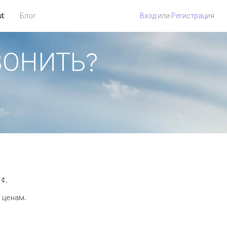
ut
Блог
Вход
или
Регистрация
ЗВОНИТЬ?
 ¢.
 ценам.