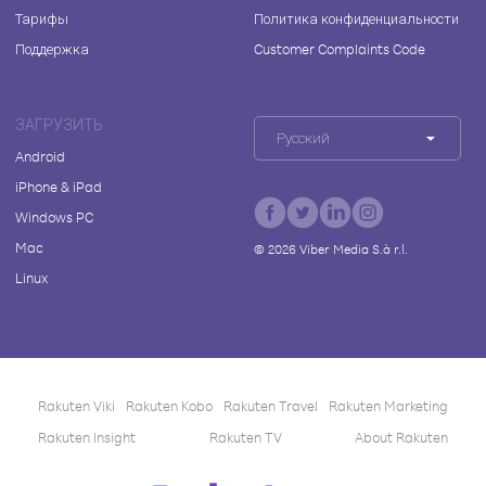
Тарифы
Политика конфиденциальности
Поддержка
Customer Complaints Code
ЗАГРУЗИТЬ
Русский
Android
iPhone & iPad
Windows PC
Mac
©
2026
Viber Media S.à r.l.
Linux
Rakuten Viki
Rakuten Kobo
Rakuten Travel
Rakuten Marketing
Rakuten Insight
Rakuten TV
About Rakuten