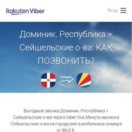
Вход
Togg
navig
Доминик. Республика >
Сейшельские о-ва: КАК
ПОЗВОНИТЬ?
Выгодные звонки Доминик. Республика >
Сейшельские о-ва через Viber Out.
Минута звонка в
Сейшельские о-ва на городские и мобильные номера
от 99.0 ¢.