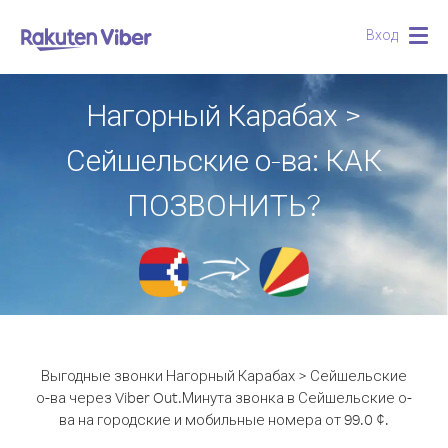
Вход
Togg
navig
Нагорный Карабах >
Сейшельские о-ва: КАК
ПОЗВОНИТЬ?
Выгодные звонки Нагорный Карабах > Сейшельские
о-ва через Viber Out.
Минута звонка в Сейшельские о-
ва на городские и мобильные номера от 99.0 ¢.