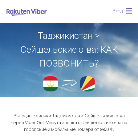
Вход
Togg
navig
Таджикистан >
Сейшельские о-ва: КАК
ПОЗВОНИТЬ?
Выгодные звонки Таджикистан > Сейшельские о-ва
через Viber Out.
Минута звонка в Сейшельские о-ва на
городские и мобильные номера от 99.0 ¢.