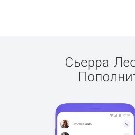
Сьерра-Лео
Пополнит