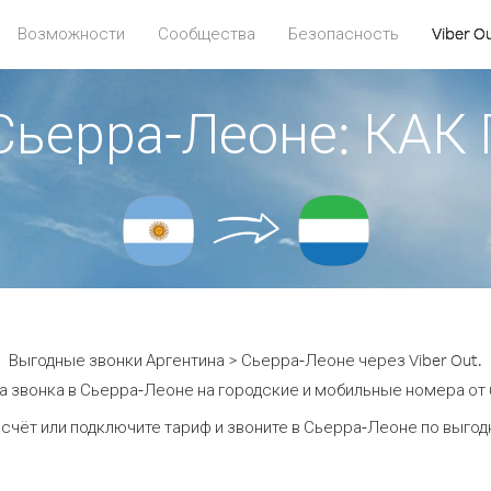
Возможности
Сообщества
Безопасность
Viber O
 Сьерра-Леоне: КА
Выгодные звонки Аргентина > Сьерра-Леоне через Viber Out.
а звонка в Сьерра-Леоне на городские и мобильные номера от 6
счёт или подключите тариф и звоните в Сьерра-Леоне по выго