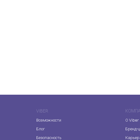
VIBER
КОМП
Возможности
О Viber
Блог
Бренд-
Безопасность
Карьер