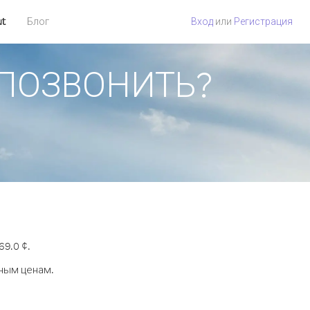
ut
Блог
Вход
или
Регистрация
К ПОЗВОНИТЬ?
9.0 ¢.
дным ценам.