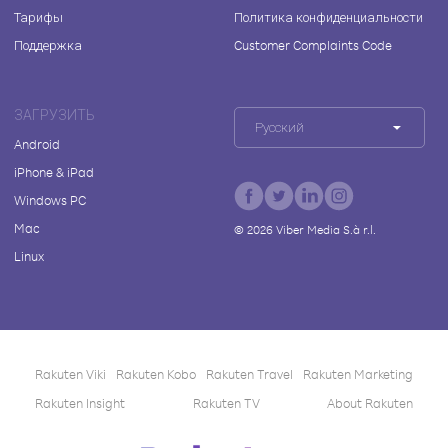
Тарифы
Политика конфиденциальности
Поддержка
Customer Complaints Code
ЗАГРУЗИТЬ
Русский
Android
iPhone & iPad
Windows PC
Mac
©
2026
Viber Media S.à r.l.
Linux
Rakuten Viki
Rakuten Kobo
Rakuten Travel
Rakuten Marketing
Rakuten Insight
Rakuten TV
About Rakuten