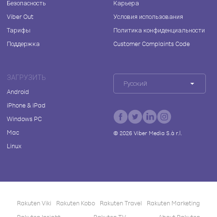
Безопасность
Карьера
Viber Out
Условия использования
Тарифы
Политика конфиденциальности
Поддержка
Customer Complaints Code
ЗАГРУЗИТЬ
Русский
Android
iPhone & iPad
Windows PC
Mac
©
2026
Viber Media S.à r.l.
Linux
Rakuten Viki
Rakuten Kobo
Rakuten Travel
Rakuten Marketing