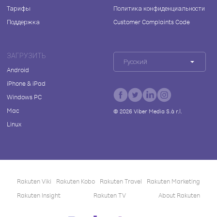
Тарифы
Политика конфиденциальности
Поддержка
Customer Complaints Code
ЗАГРУЗИТЬ
Русский
Android
iPhone & iPad
Windows PC
Mac
©
2026
Viber Media S.à r.l.
Linux
Rakuten Viki
Rakuten Kobo
Rakuten Travel
Rakuten Marketing
Rakuten Insight
Rakuten TV
About Rakuten