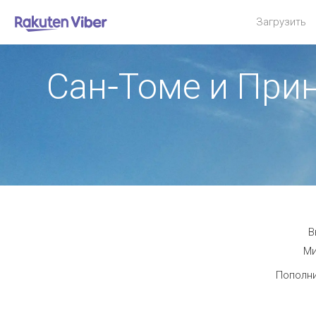
Загрузить
Сан-Томе и При
В
Ми
Пополни