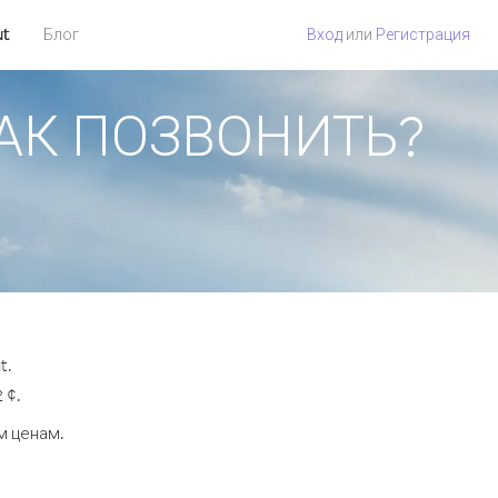
ut
Блог
Вход
или
Регистрация
 КАК ПОЗВОНИТЬ?
t.
 ¢.
м ценам.