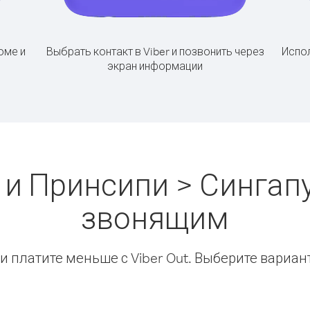
оме и
Выбрать контакт в Viber и позвонить через
Испол
экран информации
 и Принсипи > Сингапу
звонящим
 платите меньше с Viber Out. Выберите вариан