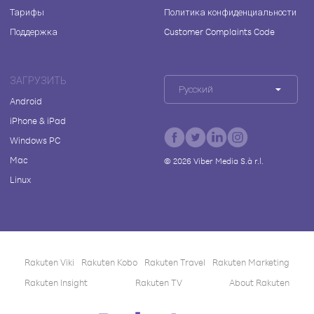
Тарифы
Политика конфиденциальности
Поддержка
Customer Complaints Code
ЗАГРУЗИТЬ
Русский
Android
iPhone & iPad
Windows PC
Mac
©
2026
Viber Media S.à r.l.
Linux
Rakuten Viki
Rakuten Kobo
Rakuten Travel
Rakuten Marketing
Rakuten Insight
Rakuten TV
About Rakuten