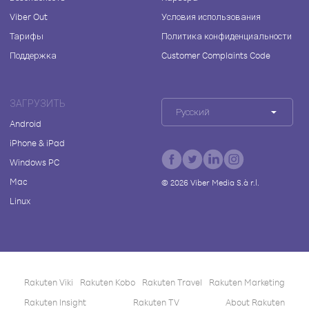
Viber Out
Условия использования
Тарифы
Политика конфиденциальности
Поддержка
Customer Complaints Code
ЗАГРУЗИТЬ
Русский
Android
iPhone & iPad
Windows PC
Mac
©
2026
Viber Media S.à r.l.
Linux
Rakuten Viki
Rakuten Kobo
Rakuten Travel
Rakuten Marketing
Rakuten Insight
Rakuten TV
About Rakuten