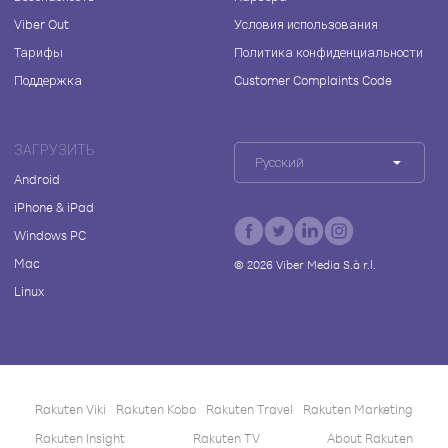
Viber Out
Условия использования
Тарифы
Политика конфиденциальности
Поддержка
Customer Complaints Code
ЗАГРУЗИТЬ
Русский
Android
iPhone & iPad
Windows PC
Mac
©
2026
Viber Media S.à r.l.
Linux
Rakuten Viki
Rakuten Kobo
Rakuten Travel
Rakuten Marketing
Rakuten Insight
Rakuten TV
About Rakuten