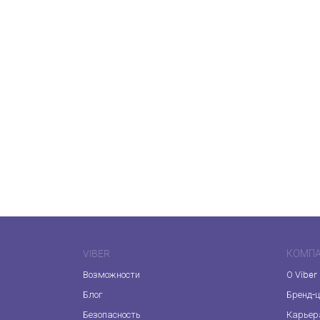
VIBER
КОМП
Возможности
О Viber
Блог
Бренд-
Безопасность
Карьер