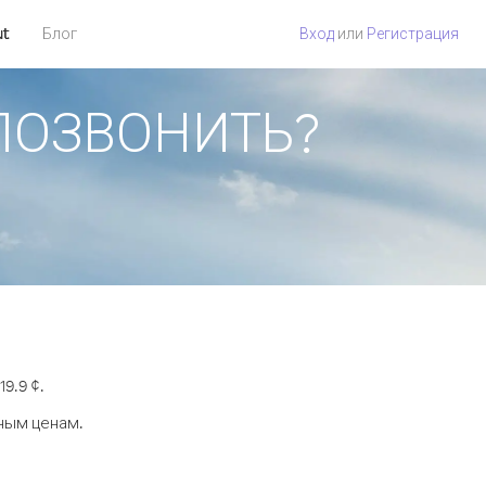
ut
Блог
Вход
или
Регистрация
К ПОЗВОНИТЬ?
9.9 ¢.
дным ценам.