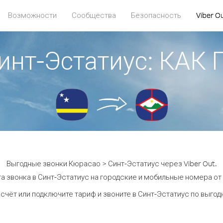
Возможности
Сообщества
Безопасность
Viber O
инт-Эстатиус: КА
Выгодные звонки Кюрасао > Синт-Эстатиус через Viber Out.
а звонка в Синт-Эстатиус на городские и мобильные номера от 1
счёт или подключите тариф и звоните в Синт-Эстатиус по выго