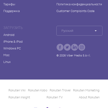
Тарифы
Политика конфиденциальности
Поддержка
Customer Complaints Code
ЗАГРУЗИТЬ
Русский
Android
iPhone & iPad
Windows PC
Mac
©
2026
Viber Media S.à r.l.
Linux
Rakuten Viki
Rakuten Kobo
Rakuten Travel
Rakuten Marketing
Rakuten Insight
Rakuten TV
About Rakuten