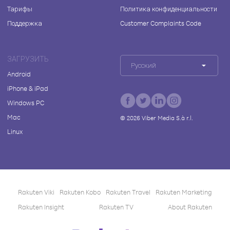
Тарифы
Политика конфиденциальности
Поддержка
Customer Complaints Code
ЗАГРУЗИТЬ
Русский
Android
iPhone & iPad
Windows PC
Mac
©
2026
Viber Media S.à r.l.
Linux
Rakuten Viki
Rakuten Kobo
Rakuten Travel
Rakuten Marketing
Rakuten Insight
Rakuten TV
About Rakuten