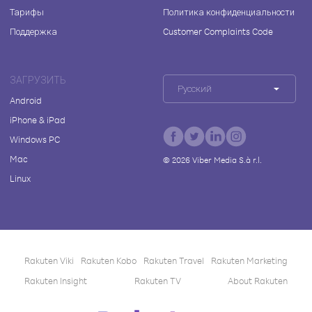
Тарифы
Политика конфиденциальности
Поддержка
Customer Complaints Code
ЗАГРУЗИТЬ
Русский
Android
iPhone & iPad
Windows PC
Mac
©
2026
Viber Media S.à r.l.
Linux
Rakuten Viki
Rakuten Kobo
Rakuten Travel
Rakuten Marketing
Rakuten Insight
Rakuten TV
About Rakuten