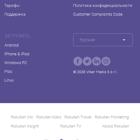
Тарифы
Политика конфиденциальности
Поддержка
Customer Complaints Code
ЗАГРУЗИТЬ
Русский
Android
iPhone & iPad
Windows PC
Mac
©
2026
Viber Media S.à r.l.
Linux
Rakuten Viki
Rakuten Kobo
Rakuten Travel
Rakuten Marketing
Rakuten Insight
Rakuten TV
About Rakuten