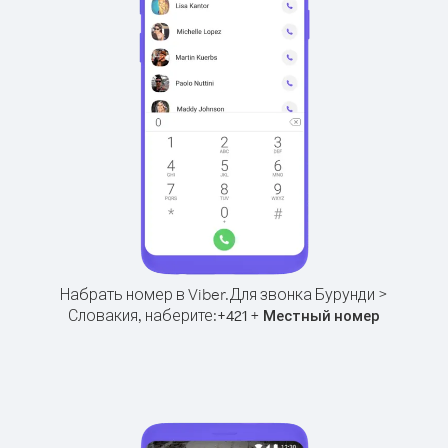
Набрать номер в Viber.
Для звонка Бурунди >
Словакия, наберите:
+
+
421
Местный номер