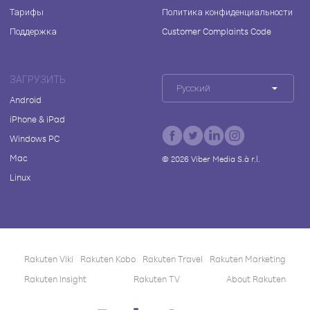
Тарифы
Политика конфиденциальности
Поддержка
Customer Complaints Code
ЗАГРУЗИТЬ
Русский
Android
iPhone & iPad
Windows PC
Mac
©
2026
Viber Media S.à r.l.
Linux
Rakuten Viki
Rakuten Kobo
Rakuten Travel
Rakuten Marketing
Rakuten Insight
Rakuten TV
About Rakuten