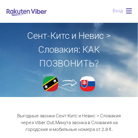
Вход
Togg
navig
Сент-Китс и Невис >
Словакия: КАК
ПОЗВОНИТЬ?
Выгодные звонки Сент-Китс и Невис > Словакия
через Viber Out.
Минута звонка в Словакия на
городские и мобильные номера от 2.9 ¢.