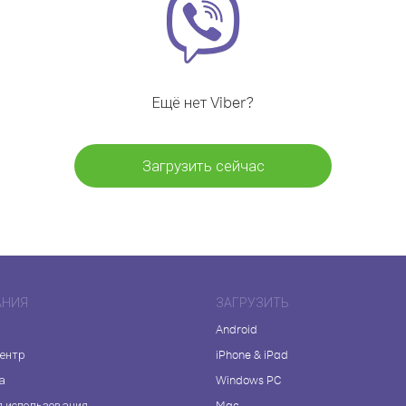
Ещё нет Viber?
Загрузить сейчас
АНИЯ
ЗАГРУЗИТЬ
Android
центр
iPhone & iPad
а
Windows PC
я использования
Mac