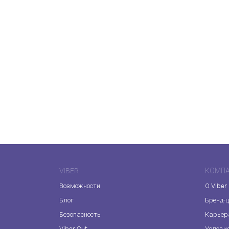
VIBER
КОМП
Возможности
О Viber
Блог
Бренд-
Безопасность
Карьер
Viber Out
Услови