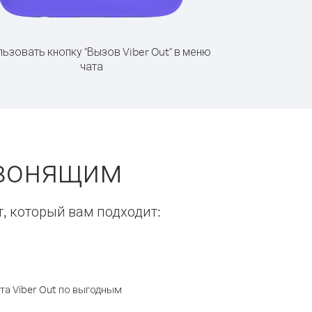
ьзовать кнопку "Вызов Viber Out" в меню
чата
звонящим
т, который вам подходит:
а Viber Out по выгодным