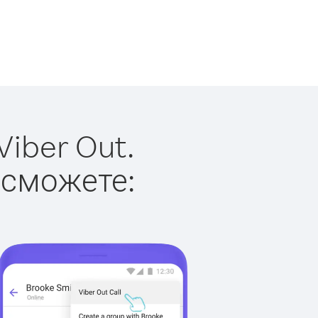
iber Out.
 сможете: