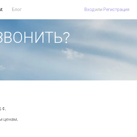
ut
Блог
Вход
или
Регистрация
ОЗВОНИТЬ?
 ¢.
м ценам.