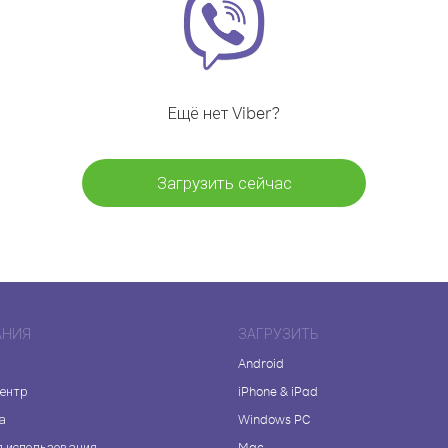
Ещё нет Viber?
Загрузить сейчас
АНИЯ
ЗАГРУЗИТЬ
Android
центр
iPhone & iPad
а
Windows PC
я использования
Mac