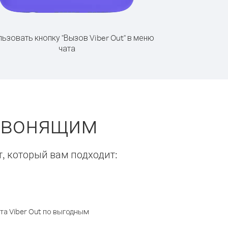
ьзовать кнопку "Вызов Viber Out" в меню
чата
 звонящим
т, который вам подходит:
а Viber Out по выгодным