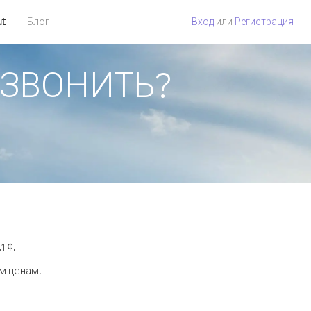
ut
Блог
Вход
или
Регистрация
ПОЗВОНИТЬ?
1 ¢.
м ценам.