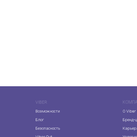
VIBER
КОМП
Возможности
О Viber
Блог
Бренд-
Безопасность
Карьер
Viber Out
Услови