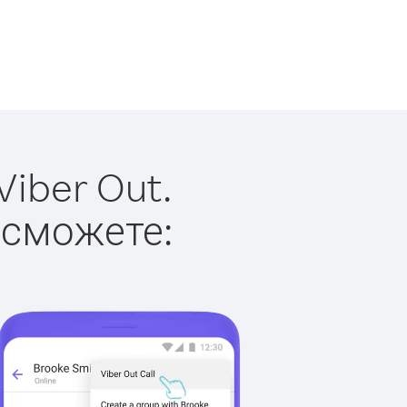
iber Out.
 сможете: