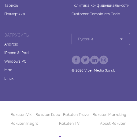
Тарифы
Политика конфиденциальности
Поддержка
Customer Complaints Code
ЗАГРУЗИТЬ
Русский
Android
iPhone & iPad
Windows PC
Mac
©
2026
Viber Media S.à r.l.
Linux
Rakuten Viki
Rakuten Kobo
Rakuten Travel
Rakuten Marketing
Rakuten Insight
Rakuten TV
About Rakuten